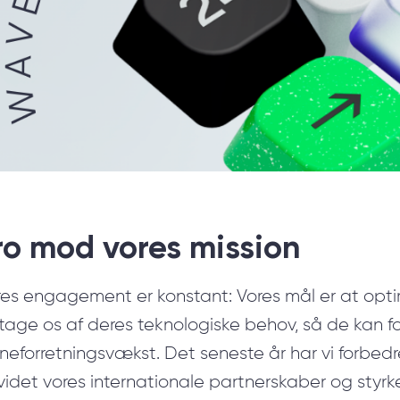
R Udvikling & Optimering
SharePoint Udvikling
Vidensintensiv Softwareudvikling
ro mod vores mission
Machine learning
Udvikling af mobil-apps
res engagement er konstant: Vores mål er at opti
Blockchain-implementering
tage os af deres teknologiske behov, så de kan f
neforretningsvækst. Det seneste år har vi forbed
Internet of Things
idet vores internationale partnerskaber og styrk
Softwareudvikling for startups