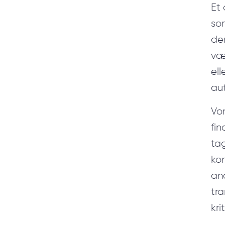
Et 
so
der
væk
el
au
Vo
fin
tag
kon
ana
tra
kri