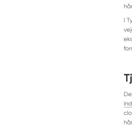
hå
I 
ve
eks
for
T
De
ind
clo
hå