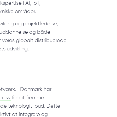
pertise i AI, IoT,
kniske områder.
ikling og projektledelse,
deruddannelse og både
 vores globalt distribuerede
ts udvikling.
etværk. I Danmark har
rrow
for at fremme
de teknologitilbud. Dette
tivt at integrere og