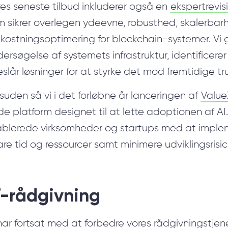
es seneste tilbud inkluderer også en
ekspertrevis
m sikrer overlegen ydeevne, robusthed, skalerbar
kostningsoptimering for blockchain-systemer. Vi
ersøgelse af systemets infrastruktur, identificere
eslår løsninger for at styrke det mod fremtidige tru
uden så vi i det forløbne år lanceringen af
Value
e platform designet til at lette adoptionen af A
ablerede virksomheder og startups med at impleme
re tid og ressourcer samt minimere udviklingsrisici
T-rådgivning
har fortsat med at forbedre vores rådgivningstjenes