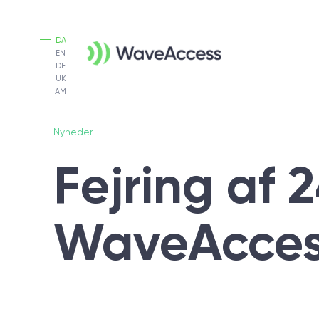
DA
EN
DE
UK
AM
Nyheder
Fejring af 
WaveAcces