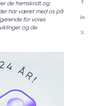
ver de fremskridt og
e, der har været med os på
har brug
fgørende for vores
viklinger og de
styr på
dt fra