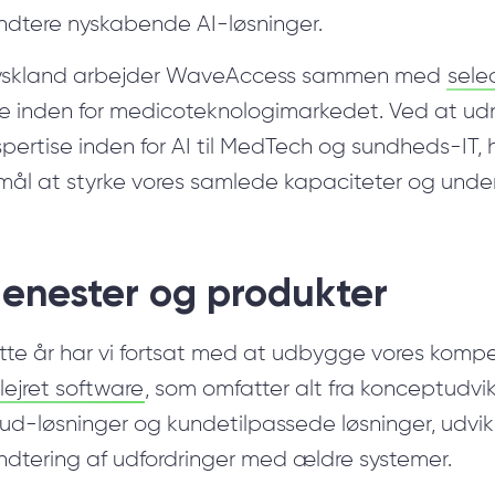
ndtere nyskabende AI-løsninger.
Tyskland arbejder WaveAccess sammen med
sel
je inden for medicoteknologimarkedet. Ved at ud
pertise inden for AI til MedTech og sundheds-IT, 
mål at styrke vores samlede kapaciteter og underst
jenester og produkter
tte år har vi fortsat med at udbygge vores kompe
lejret software
, som omfatter alt fra konceptudvik
ud-løsninger og kundetilpassede løsninger, udvik
ndtering af udfordringer med ældre systemer.