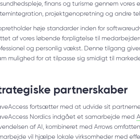
 sundhedspleje, finans og turisme gennem vores eks
IT-design til Sundhed
stemintegration, projektgenopretning og andre te
Nearshore-udviklingstjenester
opretholder høje standarder inden for softwareudv
ValueXI AI Engine
øttet af vores løbende forpligtelse til medarbej
Hybrid team
fessionel og personlig vækst. Denne tilgang giver
m mulighed for at tilpasse sig smidigt til markede
trategiske partnerskaber
veAccess fortsætter med at udvide sit partnern
veAccess Nordics indgået et samarbejde med
A
vendelsen af AI, kombineret med Arrows omfatten
arbejde vil hjælpe lokale virksomheder med effek