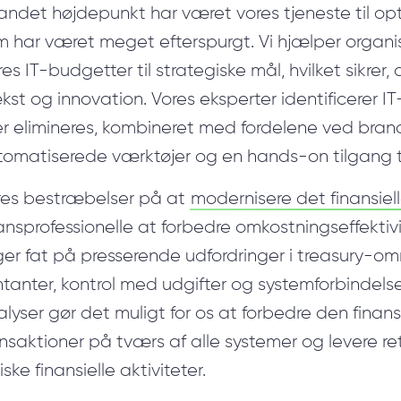
andet højdepunkt har været vores tjeneste til op
m har været meget efterspurgt. Vi hjælper organi
es IT-budgetter til strategiske mål, hvilket sikrer,
st og innovation. Vores eksperter identificerer IT
ler elimineres, kombineret med fordelene ved bra
tomatiserede værktøjer og en hands-on tilgang ti
res bestræbelser på at
modernisere det finansiel
ansprofessionelle at forbedre omkostningseffektivit
er fat på presserende udfordringer i treasury-om
tanter, kontrol med udgifter og systemforbindels
lyser gør det muligt for os at forbedre den finan
nsaktioner på tværs af alle systemer og levere re
tiske finansielle aktiviteter.