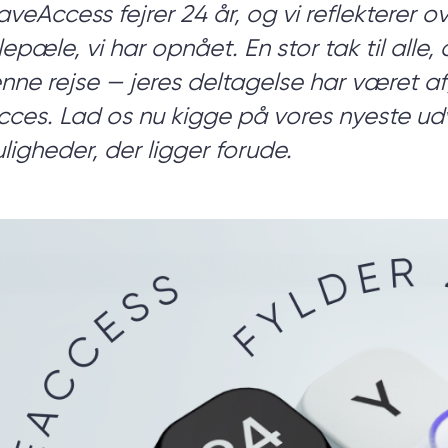
veAccess fejrer 24 år, og vi reflekterer o
lepæle, vi har opnået. En stor tak til all
 tvivl om, hvad du præcist 
nne rejse — jeres deltagelse har været a
for?
cces. Lad os nu kigge på vores nyeste ud
ligheder, der ligger forude.
er dig gennem en discovery session, så du kan få 
, tekniske krav og forretningsmål — og komme go
start.
BOOK ET MØDE