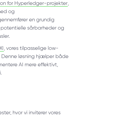
ion for Hyperledger-projekter
,
hed og
 gennemfører en grundig
r potentielle sårbarheder og
sler.
XI
, vores tilpasselige low-
I. Denne løsning hjælper både
ntere AI mere effektivt,
.
ter, hvor vi inviterer vores