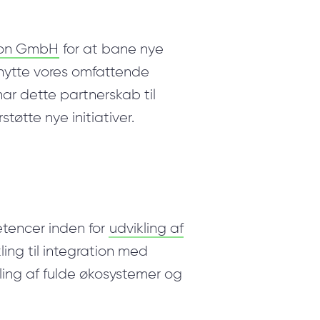
eon GmbH
for at bane nye
nytte vores omfattende
har dette partnerskab til
øtte nye initiativer.
tencer inden for
udvikling af
ling til integration med
ling af fulde økosystemer og