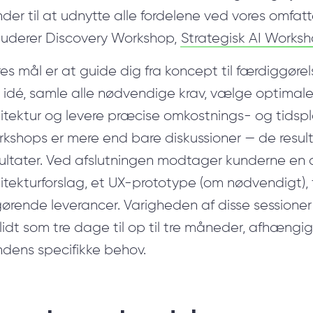
der til at udnytte alle fordelene ved vores omfa
kluderer Discovery Workshop,
Strategisk AI Works
es mål er at guide dig fra koncept til færdiggørel
n idé, samle alle nødvendige krav, vælge optimal
itektur og levere præcise omkostnings- og tidspl
kshops er mere end bare diskussioner — de result
sultater. Ved afslutningen modtager kunderne en 
itekturforslag, et UX-prototype (om nødvendigt), 
ørende leverancer. Varigheden af disse sessioner
lidt som tre dage til op til tre måneder, afhæng
ndens specifikke behov.