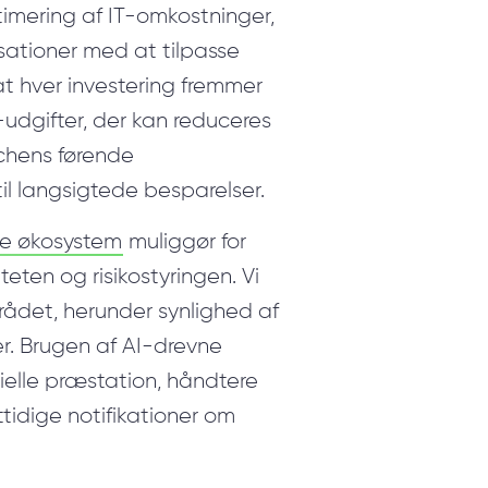
timering af IT-omkostninger,
sationer med at tilpasse
 at hver investering fremmer
-udgifter, der kan reduceres
nchens førende
l langsigtede besparelser.
le økosystem
muliggør for
eten og risikostyringen. Vi
rådet, herunder synlighed af
er. Brugen af AI-drevne
sielle præstation, håndtere
ttidige notifikationer om