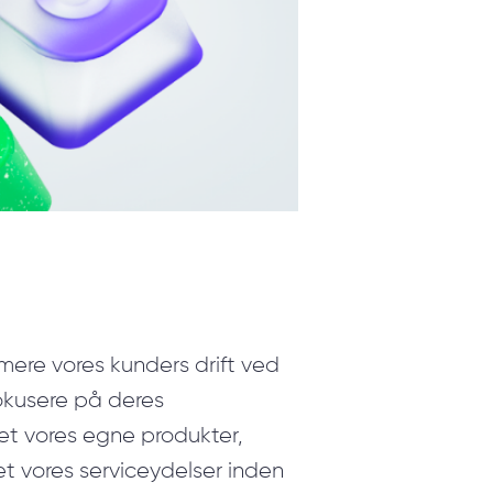
mere vores kunders drift ved
okusere på deres
ret vores egne produkter,
et vores serviceydelser inden