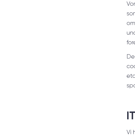
Vor
so
om
und
for
Des
cod
et
spa
I
Vi 