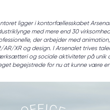
 tvivl om, hvad du præcist 
ntoret ligger i kontorfællesskabet Arsenal
for?
dustriklynge med mere end 30
virksomhede
ofessionelle, der arbejder med animation, s
er dig gennem en discovery session, så du kan få 
/AR/XR og design. I Arsenalet trives talen
, tekniske krav og forretningsmål — og komme go
ærksætteri og sociale aktiviteter på unik og
start.
get begejstrede for nu at kunne være en d
BOOK ET MØDE