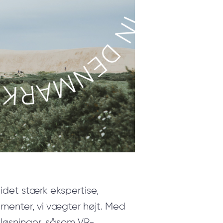
idet stærk ekspertise,
ementer, vi vægter højt. Med
-løsninger, såsom VR-