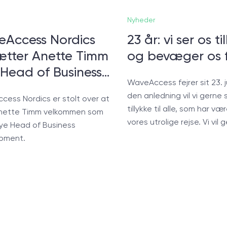
Nyheder
Access Nordics
23 år: vi ser os t
tter Anette Timm
og bevæger os 
Head of Business…
WaveAccess fejrer sit 23. j
den anledning vil vi gerne 
ess Nordics er stolt over at
tillykke til alle, som har væ
nette Timm velkommen som
vores utrolige rejse. Vi vil
ye Head of Business
pment.