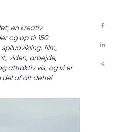
har brug
et; en kreativ
r og op til 150
piludvikling, film,
styr på
t, viden, arbejde,
dt fra
 attraktiv vis, og vi er
el af alt dette!