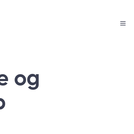
e og
p