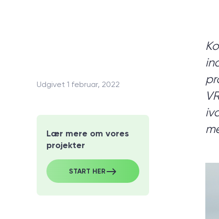
Er du i
Ko
in
pr
Udgivet 1 februar, 2022
Vi led
VR
behov
iv
me
Lær mere om vores
projekter
START HER