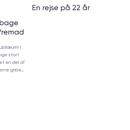
En rejse på 22 år
ilbage
fremad
ubilæum! I
sige stort
ret en del af
 gerne gribe…