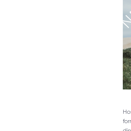
SERVICES
Android Applikationsudvikling
Applikationsudvikling
Cuda Softwareudvikling
Dedikeret Udviklingsteam
Design & markup
IT-rådgivning
Hos
iPhone & iPad
for
Applikationsudvikling
dis