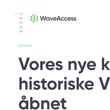
DA
EN
DE
UK
AM
Nyheder
Vores nye 
historiske 
åbnet