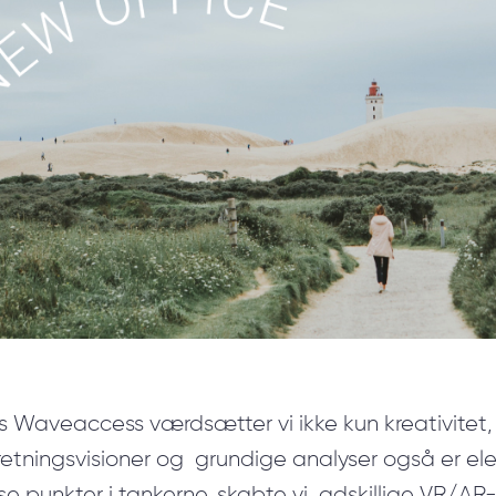
R Udvikling & Optimering
SharePoint Udvikling
Vidensintensiv Softwareudvikling
Machine learning
Udvikling af mobil-apps
Blockchain-implementering
 Waveaccess værdsætter vi ikke kun kreativitet, 
Internet of Things
retningsvisioner og grundige analyser også er el
Softwareudvikling for startups
se punkter i tankerne, skabte vi adskillige VR/AR