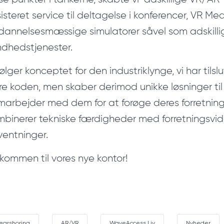
IT-design til Sundhed
isteret service til deltagelse i konferencer, VR Me
Nearshore-udviklingstjenester
dannelsesmæssige simulatorer såvel som adskill
ValueXI AI Engine
ndhedstjenester.
Hybrid team
følger konceptet for den industriklynge, vi har tilslu
e koden, men skaber derimod unikke løsninger til
marbejder med dem for at forøge deres forretni
mbinerer tekniske færdigheder med forretningsvid
ventninger.
kommen til vores nye kontor!
earshoring
AR/VR
WaveAccess Liv
Nyheder