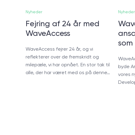
Nyheder
Nyheder
Fejring af 24 år med
Wave
WaveAccess
ansæ
som 
WaveAccess fejrer 24 år, og vi
reflekterer over de fremskridt og
WaveAcc
milepæle, vi har opnået. En stor tak til
byde A
alle, der har været med os på denne…
vores n
Develo