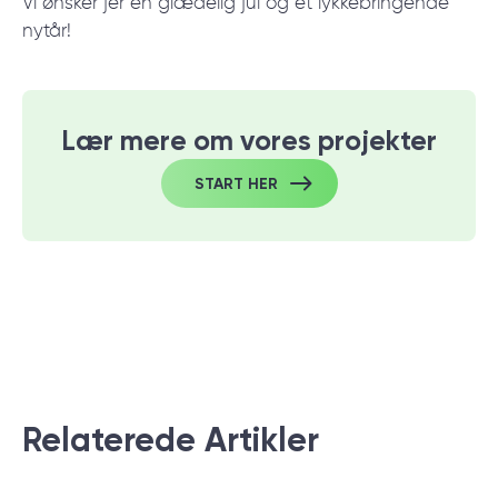
Vi ønsker jer en glædelig jul og et lykkebringende
nytår!
Lær mere om vores projekter
START HER
Relaterede Аrtikler