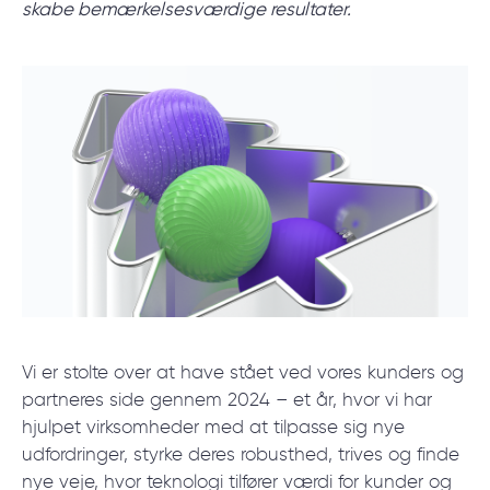
start.
skabe bemærkelsesværdige resultater.
BOOK ET MØDE
/
Blog
/
Nyheder
Vi er stolte over at have stået ved vores kunders og
+45 20 55 6222
partneres side gennem 2024 – et år, hvor vi har
hjulpet virksomheder med at tilpasse sig nye
udfordringer, styrke deres robusthed, trives og finde
nye veje, hvor teknologi tilfører værdi for kunder og