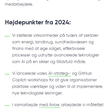
medarbejdere.
© 2000 – 2026 WaveAccess
, All Rights Reserved.
Privatlivspolitik
Højdepunkter fra 2024:
Cookiedeklaration
Vi støttede virksomheder på tværs af sektorer
English
Dansk
Deutsch
English (UK)
հայերեն
som energi, landbrug, sundhedsvæsen og
finans med at øge salget, effektivisere
processer og udnytte avancerede teknologier
som AI på en sikker og tillidsfuld måde.
Vi lancerede vores
AI-strategi-
og GitHub
Copilot-workshops for at give organisationer
praktiske værktøjer og viden til at implementere
nye teknologiske løsninger.
I samarbejde
med Arrow
arbejdede vi målrettet