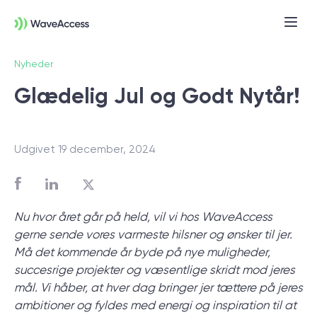
Nyheder
Glædelig Jul og Godt Nytår!
Udgivet 19 december, 2024
Er du i tvivl om, hvad du
Nu hvor året går på held, vil vi hos WaveAccess
præcist har brug for?
gerne sende vores varmeste hilsner og ønsker til jer.
Må det kommende år byde på nye muligheder,
Vi leder dig gennem en discovery session,
succesrige projekter og væsentlige skridt mod jeres
så du kan få styr på behov, tekniske krav
mål. Vi håber, at hver dag bringer jer tættere på jeres
og forretningsmål — og komme godt fra
ambitioner og fyldes med energi og inspiration til at