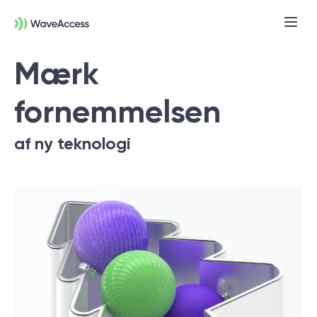
Mærk
fornemmelsen
af ny teknologi
Er du i tvivl om, hvad du
præcist har brug for?
Vi leder dig gennem en discovery session,
så du kan få styr på behov, tekniske krav
og forretningsmål — og komme godt fra