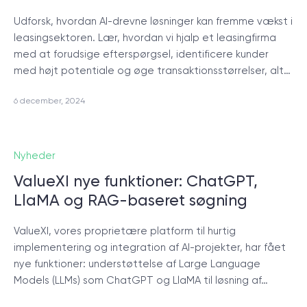
© 2000 – 2026 WaveAccess
, All Rights Reserved.
Udforsk, hvordan AI-drevne løsninger kan fremme vækst i
leasingsektoren. Lær, hvordan vi hjalp et leasingfirma
Privatlivspolitik
med at forudsige efterspørgsel, identificere kunder
Cookiedeklaration
med højt potentiale og øge transaktionsstørrelser, alt…
6 december, 2024
English
Dansk
Deutsch
English (UK)
հայերեն
Nyheder
ValueXI nye funktioner: ChatGPT,
LlaMA og RAG-baseret søgning
ValueXI, vores proprietære platform til hurtig
implementering og integration af AI-projekter, har fået
nye funktioner: understøttelse af Large Language
Models (LLMs) som ChatGPT og LlaMA til løsning af…