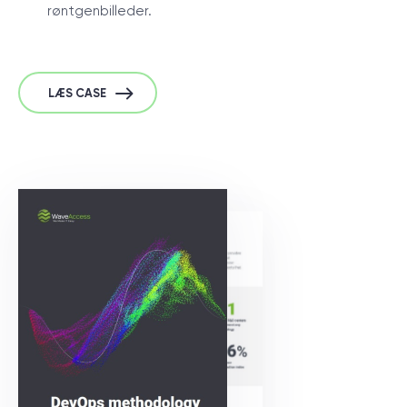
røntgenbilleder.
LÆS CASE