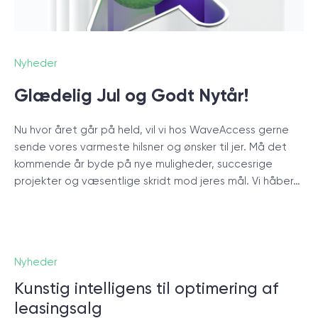
start.
BOOK ET MØDE
Nyheder
Glædelig Jul og Godt Nytår!
Nu hvor året går på held, vil vi hos WaveAccess gerne
sende vores varmeste hilsner og ønsker til jer. Må det
kommende år byde på nye muligheder, succesrige
/
Blog
projekter og væsentlige skridt mod jeres mål. Vi håber…
+45 20 55 6222
Nyheder
Kunstig intelligens til optimering af
leasingsalg