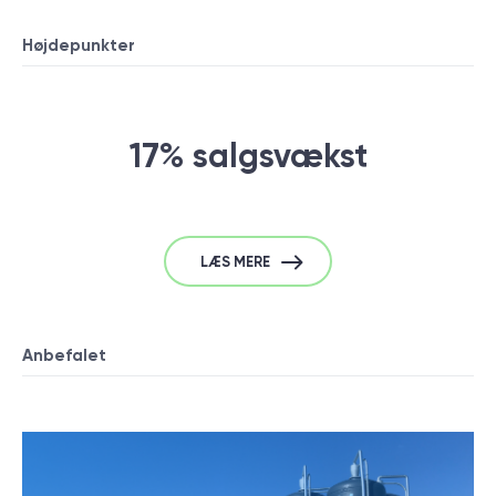
Højdepunkter
17% salgsvækst
LÆS MERE
Anbefalet