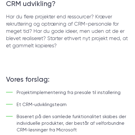
CRM udvikling
?
© 2000 – 2026 WaveAccess
, All Rights Reserved.
Har du flere projekter end ressourcer? Kræver
rekruttering og optræning af CRM-personale for
Privatlivspolitik
meget tid? Har du gode ideer, men uden at de er
Cookiedeklaration
blevet realiseret? Starter ethvert nyt projekt med, at
et gammelt kopieres?
Dansk
English
Deutsch
English (UK)
հայերեն
Vores forslag:
Projektimplementering fra presale til installering
Et CRM-udviklingsteam
Baseret på den samlede funktionalitet skabes der
individuelle produkter, der består af velforbundne
CRM-løsninger fra Microsoft