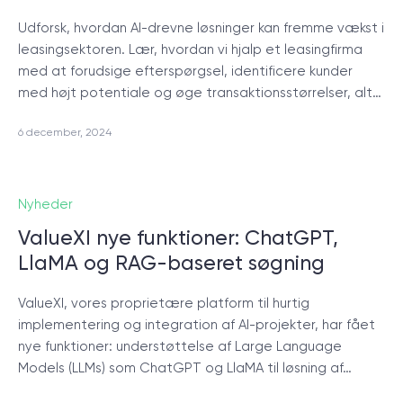
© 2000 – 2026 WaveAccess
, All Rights Reserved.
Udforsk, hvordan AI-drevne løsninger kan fremme vækst i
leasingsektoren. Lær, hvordan vi hjalp et leasingfirma
Privatlivspolitik
med at forudsige efterspørgsel, identificere kunder
Cookiedeklaration
med højt potentiale og øge transaktionsstørrelser, alt…
6 december, 2024
English
Dansk
Deutsch
English (UK)
հայերեն
Nyheder
ValueXI nye funktioner: ChatGPT,
LlaMA og RAG-baseret søgning
ValueXI, vores proprietære platform til hurtig
implementering og integration af AI-projekter, har fået
nye funktioner: understøttelse af Large Language
Models (LLMs) som ChatGPT og LlaMA til løsning af…