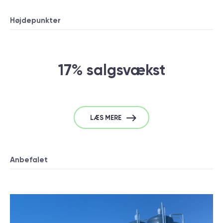
Højdepunkter
17% salgsvækst
LÆS MERE
Anbefalet