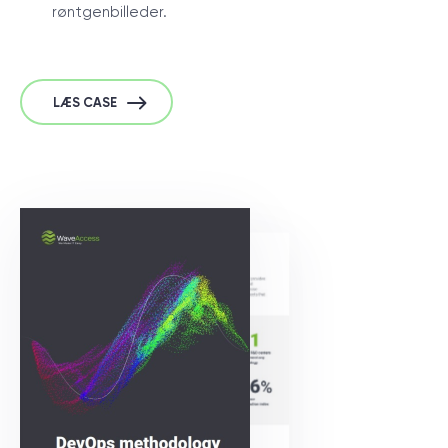
røntgenbilleder.
LÆS CASE