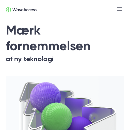
Mærk
fornemmelsen
af ny teknologi
Er du i tvivl om, hvad du
præcist har brug for?
Vi leder dig gennem en discovery session,
så du kan få styr på behov, tekniske krav
og forretningsmål — og komme godt fra