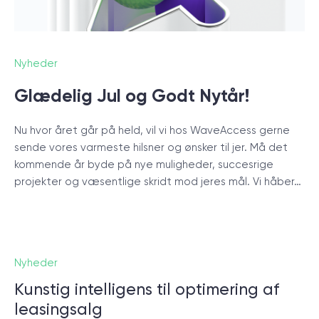
start.
BOOK ET MØDE
Nyheder
Glædelig Jul og Godt Nytår!
Nu hvor året går på held, vil vi hos WaveAccess gerne
sende vores varmeste hilsner og ønsker til jer. Må det
kommende år byde på nye muligheder, succesrige
/
Blog
projekter og væsentlige skridt mod jeres mål. Vi håber…
+45 20 55 6222
Nyheder
Kunstig intelligens til optimering af
leasingsalg