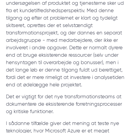
undersøgelsen af produktet og tjenesterne sker ud
© 2000 – 2026 WaveAccess
, All Rights Reserved.
fra et kundetilfredshedsperspektiv. Med denne
Privatlivspolitik
tilgang og efter at problemet er klart og tydeligt
Cookiedeklaration
skitseret, oprettes der et selvstændigt
transformationsprojekt, og der dannes en separat
arbejdsgruppe - med medarbejdere, der ikke er
English
Dansk
Deutsch
English (UK)
հայերեն
involveret i andre opgaver. Dette er normalt dyrere
end at bruge eksisterende ressourcer (selv under
hensyntagen til overarbejde og bonusser), men i
det lange løb er denne tilgang fuldt ud berettiget,
fordi det er mere rimeligt at investere i analysetiden
end at ødelægge hele projektet.
Det er vigtigt for det nye transformationsteams at
dokumentere de eksisterende forretningsprocesser
og kritiske funktioner.
I sådanne tilfælde giver det mening at teste nye
teknologier, hvor Microsoft Azure er et meget