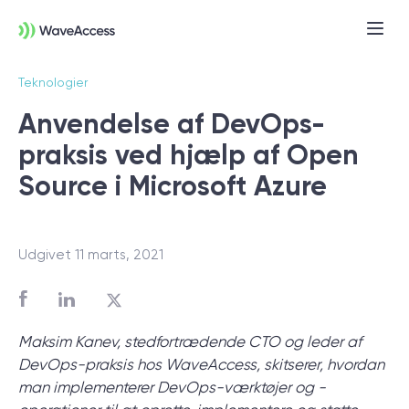
Teknologier
Anvendelse af DevOps-
praksis ved hjælp af Open
Source i Microsoft Azure
Udgivet 11 marts, 2021
Er du i tvivl om, hvad du
præcist har brug for?
Maksim Kanev, stedfortrædende CTO og leder af
Vi leder dig gennem en discovery session,
DevOps-praksis hos WaveAccess, skitserer, hvordan
så du kan få styr på behov, tekniske krav
man implementerer DevOps-værktøjer og -
og forretningsmål — og komme godt fra