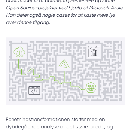
operationer til at oprette, implementere og støtte
start.
Open Source-projekter ved hjælp af Microsoft Azure.
Han deler også nogle cases for at kaste mere lys
over denne tilgang.
BOOK ET MØDE
/
Blog
/
Teknologier
+45 20 55 6222
Forretningstransformationen starter med en
dybdegående analyse af det større billede, og