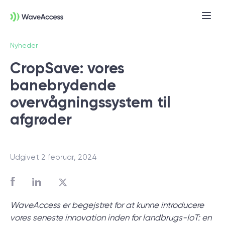
Nyheder
CropSave: vores
banebrydende
overvågningssystem til
afgrøder
Er du i tvivl om, hvad du
præcist har brug for?
Udgivet 2 februar, 2024
Vi leder dig gennem en discovery session,
så du kan få styr på behov, tekniske krav
WaveAccess er begejstret for at kunne introducere
og forretningsmål — og komme godt fra
vores seneste innovation inden for landbrugs-IoT: en