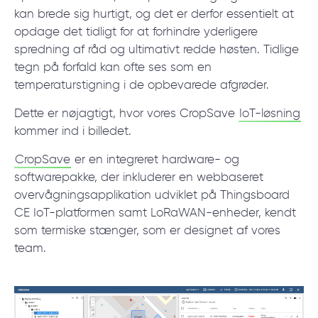
kan brede sig hurtigt, og det er derfor essentielt at
© 2000 – 2026 WaveAccess
, All Rights Reserved.
opdage det tidligt for at forhindre yderligere
Privatlivspolitik
spredning af råd og ultimativt redde høsten. Tidlige
Cookiedeklaration
tegn på forfald kan ofte ses som en
temperaturstigning i de opbevarede afgrøder.
English
Dansk
Deutsch
English (UK)
հայերեն
Dette er nøjagtigt, hvor vores CropSave
IoT-løsning
kommer ind i billedet.
CropSave
er en integreret hardware- og
softwarepakke, der inkluderer en webbaseret
overvågningsapplikation udviklet på Thingsboard
CE IoT-platformen samt LoRaWAN-enheder, kendt
som termiske stænger, som er designet af vores
team.