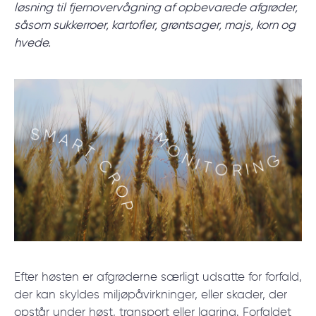
start.
løsning til fjernovervågning af opbevarede afgrøder,
såsom sukkerroer, kartofler, grøntsager, majs, korn og
hvede.
BOOK ET MØDE
/
Blog
/
Nyheder
+45 20 55 6222
Efter høsten er afgrøderne særligt udsatte for forfald,
der kan skyldes miljøpåvirkninger, eller skader, der
opstår under høst, transport eller lagring. Forfaldet