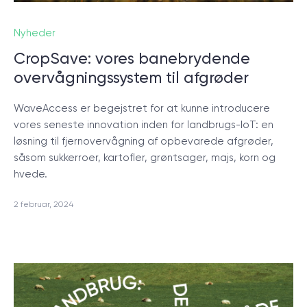
start.
Nyheder
BOOK ET MØDE
CropSave: vores banebrydende
overvågningssystem til afgrøder
WaveAccess er begejstret for at kunne introducere
vores seneste innovation inden for landbrugs-IoT: en
løsning til fjernovervågning af opbevarede afgrøder,
såsom sukkerroer, kartofler, grøntsager, majs, korn og
/
Blog
hvede.
2 februar, 2024
+45 20 55 6222