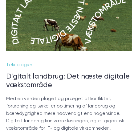
© 2000 – 2026 WaveAccess
, All Rights Reserved.
Privatlivspolitik
Cookiedeklaration
English
Dansk
Deutsch
English (UK)
հայերեն
Teknologier
Digitalt landbrug: Det næste digitale
vækstområde
Med en verden plaget og præget af konflikter,
forurening og tørke, er optimering af landbrug og
bæredygtighed mere nødvendigt end nogensinde.
Digitalt landbrug kan være løsningen, og et gigantisk
vækstområde for IT- og digitale virksomheder…