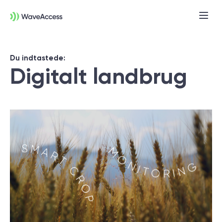
Du indtastede:
Digitalt landbrug
Er du i tvivl om, hvad du
præcist har brug for?
Vi leder dig gennem en discovery session,
så du kan få styr på behov, tekniske krav
og forretningsmål — og komme godt fra