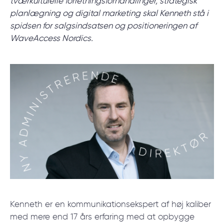
tværkulturelle forretningsforhandlinger, strategisk
start.
planlægning og digital marketing
skal Kenneth stå i
spidsen for salgsindsatsen og positioneringen af
WaveAccess Nordics.
BOOK ET MØDE
/
Blog
/
Nyheder
+45 20 55 6222
Kenneth er en kommunikationsekspert af høj kaliber
med mere end 17 års erfaring med at opbygge