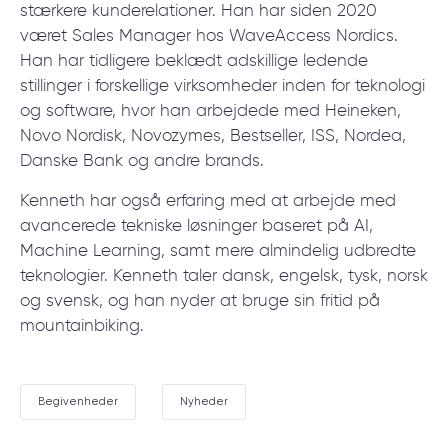
stærkere kunderelationer. Han har siden 2020
© 2000 – 2026 WaveAccess
, All Rights Reserved.
været Sales Manager hos WaveAccess Nordics.
Privatlivspolitik
Han har tidligere beklædt adskillige ledende
Cookiedeklaration
stillinger i forskellige virksomheder inden for teknologi
og software, hvor han arbejdede med Heineken,
Novo Nordisk, Novozymes, Bestseller, ISS, Nordea,
English
Dansk
Deutsch
English (UK)
հայերեն
Danske Bank og andre brands.
Kenneth har også erfaring med at arbejde med
avancerede tekniske løsninger baseret på AI,
Machine Learning, samt mere almindelig udbredte
teknologier. Kenneth taler dansk, engelsk, tysk, norsk
og svensk, og han nyder at bruge sin fritid på
mountainbiking.
Begivenheder
Nyheder