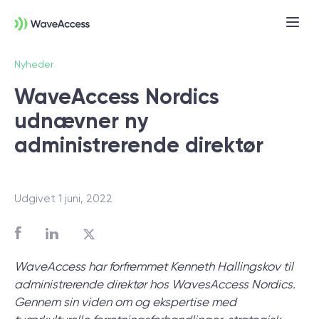
Nyheder
WaveAccess Nordics
udnævner ny
administrerende direktør
Udgivet 1 juni, 2022
Er du i tvivl om, hvad du
præcist har brug for?
WaveAccess har forfremmet Kenneth Hallingskov til
Vi leder dig gennem en discovery session,
administrerende direktør hos WavesAccess Nordics.
så du kan få styr på behov, tekniske krav
Gennem sin
viden om og ekspertise med
og forretningsmål — og komme godt fra