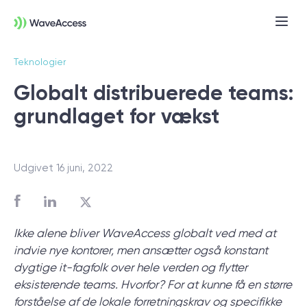
Teknologier
Globalt distribuerede teams:
grundlaget for vækst
Udgivet 16 juni, 2022
Er du i tvivl om, hvad du
præcist har brug for?
Ikke alene bliver WaveAccess globalt ved med at
indvie nye kontorer, men ansætter også konstant
Vi leder dig gennem en discovery session,
dygtige it-fagfolk over hele verden og flytter
så du kan få styr på behov, tekniske krav
eksisterende teams. Hvorfor? For at kunne få en større
og forretningsmål — og komme godt fra
forståelse af de lokale forretningskrav og specifikke