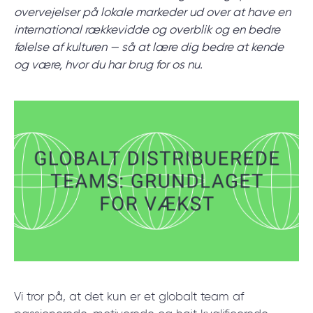
start.
overvejelser på lokale markeder ud over at have en
international rækkevidde og overblik og en bedre
følelse af kulturen
—
så at lære dig bedre at kende
BOOK ET MØDE
og være, hvor du har brug for os nu.
/
Blog
/
Teknologier
+45 20 55 6222
Vi tror på, at det kun er et globalt team af