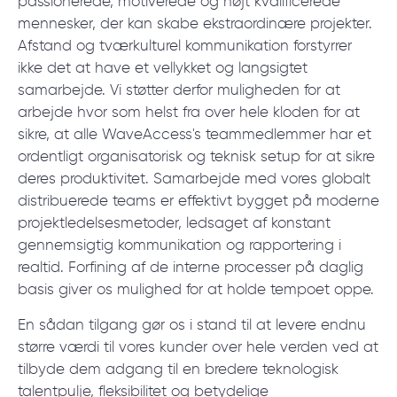
passionerede, motiverede og højt kvalificerede
© 2000 – 2026 WaveAccess
, All Rights Reserved.
mennesker, der kan skabe ekstraordinære projekter.
Afstand og tværkulturel kommunikation forstyrrer
Privatlivspolitik
ikke det at have et vellykket og langsigtet
Cookiedeklaration
samarbejde. Vi støtter derfor muligheden for at
arbejde hvor som helst fra over hele kloden for at
English
Dansk
Deutsch
English (UK)
հայերեն
sikre, at alle WaveAccess's teammedlemmer har et
ordentligt organisatorisk og teknisk setup for at sikre
deres produktivitet. Samarbejde med vores globalt
distribuerede teams er effektivt bygget på moderne
projektledelsesmetoder, ledsaget af konstant
gennemsigtig kommunikation og rapportering i
realtid. Forfining af de interne processer på daglig
basis giver os mulighed for at holde tempoet oppe.
En sådan tilgang gør os i stand til at levere endnu
større værdi til vores kunder over hele verden ved at
tilbyde dem adgang til en bredere teknologisk
talentpulje, fleksibilitet og betydelige